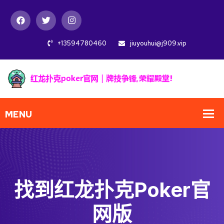
+13594780460
jiuyouhui@j909.vip
找到红龙扑克poker官
网版